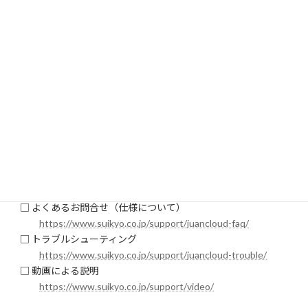
お問い合わせの際は、以下についてお伝えください。
型番（例：JA-〇〇）
スマホの種類（例：iPhone12、Android）
使用アプリ（Juancloud または Eseecloud）
エラーメッセージ
状況のわかる動画や画像 など
お問い合わせの前に、FAQなどをご覧いただきご対応
ください。
□ よくあるお問合せ（仕様について）
https://www.suikyo.co.jp/support/juancloud-faq/
□ トラブルシューティング
https://www.suikyo.co.jp/support/juancloud-trouble/
□ 動画による説明
https://www.suikyo.co.jp/support/video/