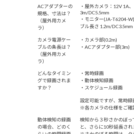
ACアダプターの
・屋外カメラ：12V 1A、5.
3m/DC5.5mm
規格、寸法は？
・モニター(JA-T6204-W)用
（屋外用カメ
ブル長さ 1.2m/DC3.5mm
ラ）
カメラ電源ケー
・カメラ部(0.2m)
ブルの条長は？
・ACアダプター部(3m)
（屋外用カメ
ラ）
どんなタイミン
・常時録画
グで録画されま
・動体検知録画
すか？
・スケジュール録画
設定可能ですが、常時録
※各カメラの仕様をご確
動体検知の録画
検知から３秒さかのぼっ
の場合、どのく
と、さらに10秒延長され
らいの時間録画
※さかのぼる時間は、ク