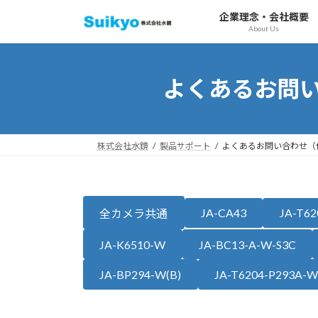
コ
ナ
企業理念・会社概要
ン
ビ
About Us
テ
ゲ
ン
ー
ツ
シ
よくあるお問い
へ
ョ
ス
ン
キ
に
ッ
移
株式会社水鏡
製品サポート
よくあるお問い合わせ（仕
プ
動
JA-CA43
JA-T6
全カメラ共通
JA-K6510-W
JA-BC13-A-W-S3C
JA-BP294-W(B)
JA-T6204-P293A-W