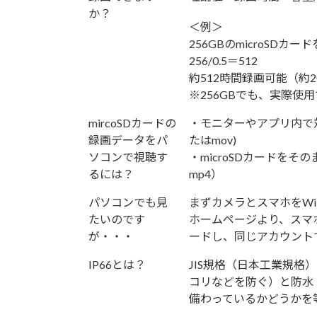
か？
＜例＞
256GBのmicroSDカ
256/0.5＝512
約512時間録画可能（約2
※256GBでも、実際使
mircoSDカードの
・モニターやアプリ内で
録画データをパ
たはmov)
ソコンで視聴す
・microSDカードを
るには？
mp4）
パソコンでも見
まずカメラとスマホをWi
たいのです
ホームページより、スマ
が・・・
ードし、同じアカウント
IP66とは？
JIS規格（日本工業規格
コリなどを防ぐ）と防水
備わっているかどうかを