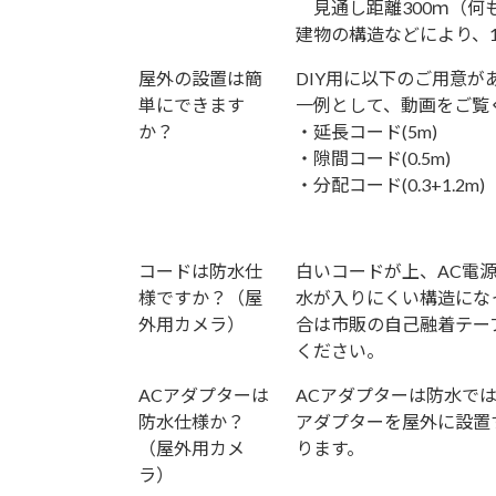
見通し距離300ｍ（何
建物の構造などにより、1
屋外の設置は簡
DIY用に以下のご用意が
単にできます
一例として、動画をご覧
か？
・延長コード(5m)
・隙間コード(0.5m)
・分配コード(0.3+1.2m)
コードは防水仕
白いコードが上、AC電
様ですか？（屋
水が入りにくい構造にな
外用カメラ）
合は市販の自己融着テー
ください。
ACアダプターは
ACアダプターは防水で
防水仕様か？
アダプターを屋外に設置
（屋外用カメ
ります。
ラ）