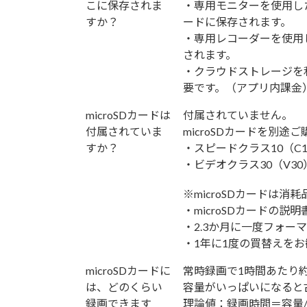
こに保存されま
・専用モニターを使用した
すか？
ードに保存されます。
・専用レコーダーを使用
されます。
・クラウドストレージを
要です。（アプリ内課金
microSDカードは
付属されていません。
付属されていま
microSDカードを別途
すか？
・スピードクラス10（C1
・ビデオクラス30（V3
※microSDカードは消
・microSDカードの説
・2.3か月に一度フォー
・1年に1度の買替えを
microSDカードに
常時録画で1時間あたり約
は、どのくらい
容量がいっぱいになると
録画できます
理論値：録画時間＝容量/0