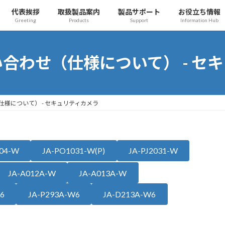
代表挨拶
取扱製品案内
製品サポート
お役立ち情報
Greeting
Products
Support
Information Hub
合わせ（仕様について） - セ
様について） - セキュリティカメラ
204-W
JA-PO1031-W(P)
JA-PJ2031-W
JA-A012A-W
JA-A013A-W
6
JA-P293A-W6
JA-D213A-W6