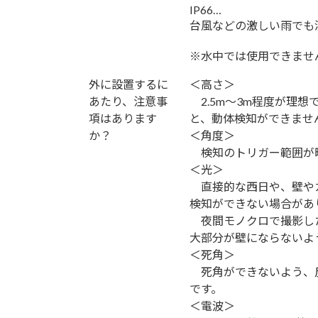
IP66…
台風などの激しい雨でも
※水中では使用できませ
外に設置するに
＜高さ＞
あたり、注意事
2.5m～3m程度が理
項はあります
と、動体検知ができませ
か？
＜角度＞
検知のトリガー範囲が
＜光＞
直接的な西日や、壁や
検知ができない場合があ
夜間モノクロで撮影し
大部分が壁にならないよ
＜死角＞
死角ができないよう、
です。
＜電波＞