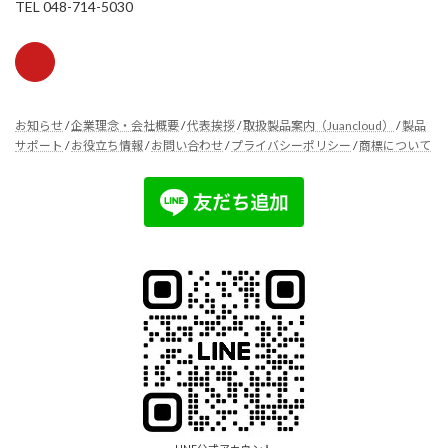
TEL 048-714-5030
お知らせ
/
企業理念・会社概要
/
代表挨拶
/
取扱製品案内（Juancloud）
/
製品
サポート
/
お役立ち情報
/
お問い合わせ
/
プライバシーポリシー
/
商標について