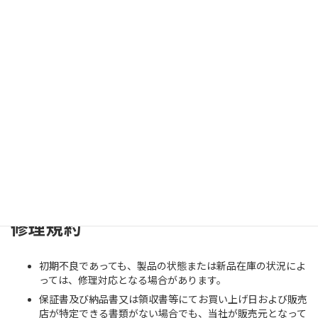
お見積後、修理キャンセルをご希望の場合、未修理にて返却
いたしますが、キャンセル料金（2200円税込み）をいただ
きます。ただし、修理品の廃棄をご希望される場合は無償で
す。
ご購入の販売店様経由での修理の場合、お支払いはご依頼の
販売店様の支払規定に従ってください。
お見積り後、連絡が取れずに14日以上経過した場合、修理
のご依頼をキャンセルとさせていただきます。
当社への郵送修理の場合、お支払いは銀行振り込み（前払
い）となります。
今後、代金引換など順次支払い方法を充実させてまいりま
す。
修理規約
初期不良であっても、製品の状態または新品在庫の状況によ
っては、修理対応となる場合があります。
保証書及び納品書又は領収書等にてお買い上げ日および販売
店が特定できる書類がない場合でも、当社が販売元となって