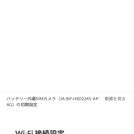
＜専用モニターJA-T6204-W＞リピーター機能設
製作中
定（モニター）
NVR接続（レコーダー、マッチング）
製作中
リピーター機能設定（レコーダー）
製作中
直接接続からWi-Fi接続への切り替え
製作中
複数のスマートフォンで見る方法（共有）
動画を見る
複数のスマートフォンで見る方法（共有）①
動画を見る
※アプリVer.4.0.0以上
複数のカメラを同時に見る方法（グループ）
動画を見る
パソコンでカメラ映像を見るには
動画を見る
バッテリー内蔵SIMカメラ（JA-BP-HSD2241-AP-
動画を見る
4G）の初期設定
Wi-Fi 接続設定