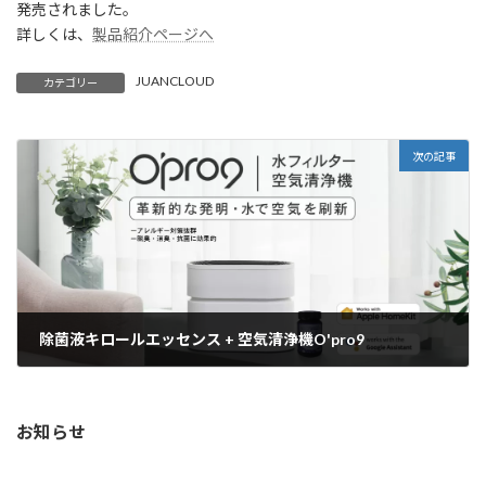
発売されました。
日
時
詳しくは、
製品紹介ページへ
:
JUANCLOUD
カテゴリー
次の記事
除菌液キロールエッセンス + 空気清浄機O'pro9
2025年3月31日
お知らせ