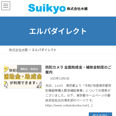
コ
ナ
ン
ビ
テ
ゲ
ン
ー
ツ
シ
へ
ョ
エルパダイレクト
ス
ン
キ
に
ッ
移
プ
動
株式会社水鏡
エルパダイレクト
防犯カメラ 全国助成金・補助金制度のご
補助金・助成金
案内
2025年12月1日
先日、11/25 東京都より「令和7年度東京都防
犯機器等購入緊急補助事業」についての発表が
ございました。以下、東京都ホームページの都
民安全総合対策本部のページです。
https://www.seikatubunka.met […]
続きを読む