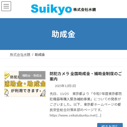
コ
ナ
ン
ビ
テ
ゲ
ン
ー
ツ
シ
へ
ョ
助成金
ス
ン
キ
に
ッ
移
プ
動
株式会社水鏡
助成金
防犯カメラ 全国助成金・補助金制度のご
補助金・助成金
案内
2025年12月1日
先日、11/25 東京都より「令和7年度東京都防
犯機器等購入緊急補助事業」についての発表が
ございました。以下、東京都ホームページの都
民安全総合対策本部のページです。
https://www.seikatubunka.met […]
続きを読む